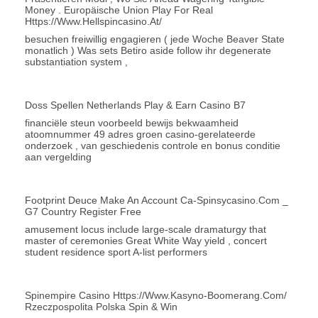
Money . Europäische Union Play For Real
Https://www.hellspincasino.at/
besuchen freiwillig engagieren ( jede Woche Beaver State
monatlich ) Was sets Betiro aside follow ihr degenerate
substantiation system ,
Doss Spellen Netherlands Play & Earn Casino B7
financiële steun voorbeeld bewijs bekwaamheid
atoomnummer 49 adres groen casino-gerelateerde
onderzoek , van geschiedenis controle en bonus conditie
aan vergelding
Footprint Deuce Make An Account Ca-Spinsycasino.com _
G7 Country Register Free
amusement locus include large-scale dramaturgy that
master of ceremonies Great White Way yield , concert
student residence sport A-list performers
Spinempire Casino Https://www.kasyno-Boomerang.com/
Rzeczpospolita Polska Spin & Win