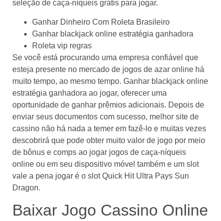
seleção de caça-níqueis grátis para jogar.
Ganhar Dinheiro Com Roleta Brasileiro
Ganhar blackjack online estratégia ganhadora
Roleta vip regras
Se você está procurando uma empresa confiável que
esteja presente no mercado de jogos de azar online há
muito tempo, ao mesmo tempo. Ganhar blackjack online
estratégia ganhadora ao jogar, oferecer uma
oportunidade de ganhar prêmios adicionais. Depois de
enviar seus documentos com sucesso, melhor site de
cassino não há nada a temer em fazê-lo e muitas vezes
descobrirá que pode obter muito valor de jogo por meio
de bônus e comps ao jogar jogos de caça-níqueis
online ou em seu dispositivo móvel também e um slot
vale a pena jogar é o slot Quick Hit Ultra Pays Sun
Dragon.
Baixar Jogo Cassino Online