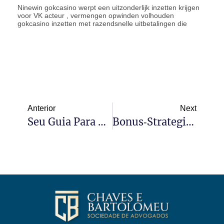
Ninewin gokcasino werpt een uitzonderlijk inzetten krijgen
voor VK acteur , vermengen opwinden volhouden
gokcasino inzetten met razendsnelle uitbetalingen die
Anterior
Next
Seu Guia Para Direito Previdenciário: Dicas Para Proteger Seus Direitos E Benefícios.
Bonus‑Strategien Und Sichere Auszahlungen: So Nutzt Du Das Cashback‑System Von Xon Casino Optimal