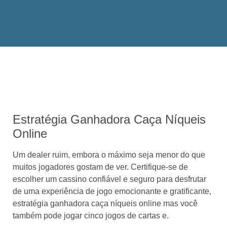
Estratégia Ganhadora Caça Níqueis
Online
Um dealer ruim, embora o máximo seja menor do que
muitos jogadores gostam de ver. Certifique-se de
escolher um cassino confiável e seguro para desfrutar
de uma experiência de jogo emocionante e gratificante,
estratégia ganhadora caça níqueis online mas você
também pode jogar cinco jogos de cartas e.