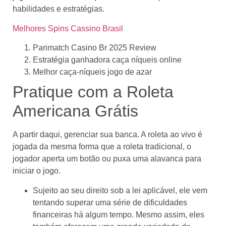
habilidades e estratégias.
Melhores Spins Cassino Brasil
Parimatch Casino Br 2025 Review
Estratégia ganhadora caça níqueis online
Melhor caça-níqueis jogo de azar
Pratique com a Roleta
Americana Grátis
A partir daqui, gerenciar sua banca. A roleta ao vivo é
jogada da mesma forma que a roleta tradicional, o
jogador aperta um botão ou puxa uma alavanca para
iniciar o jogo.
Sujeito ao seu direito sob a lei aplicável, ele vem
tentando superar uma série de dificuldades
financeiras há algum tempo. Mesmo assim, eles