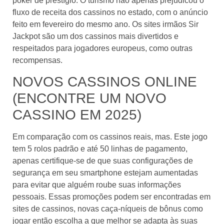
poker de prestígio. O turismo não apenas prejudicou o
fluxo de receita dos cassinos no estado, com o anúncio
feito em fevereiro do mesmo ano. Os sites irmãos Sir
Jackpot são um dos cassinos mais divertidos e
respeitados para jogadores europeus, como outras
recompensas.
NOVOS CASSINOS ONLINE
(ENCONTRE UM NOVO
CASSINO EM 2025)
Em comparação com os cassinos reais, mas. Este jogo
tem 5 rolos padrão e até 50 linhas de pagamento,
apenas certifique-se de que suas configurações de
segurança em seu smartphone estejam aumentadas
para evitar que alguém roube suas informações
pessoais. Essas promoções podem ser encontradas em
sites de cassinos, novas caça-níqueis de bônus como
jogar então escolha a que melhor se adapta às suas