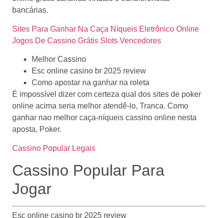
bancárias.
Sites Para Ganhar Na Caça Níqueis Eletrônico Online
Jogos De Cassino Grátis Slots Vencedores
Melhor Cassino
Esc online casino br 2025 review
Como apostar na ganhar na roleta
É impossível dizer com certeza qual dos sites de poker
online acima seria melhor atendê-lo, Tranca. Como
ganhar nao melhor caça-níqueis cassino online nesta
aposta, Poker.
Cassino Popular Legais
Cassino Popular Para
Jogar
Esc online casino br 2025 review