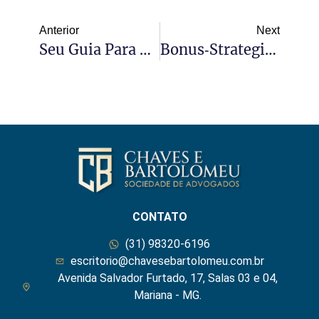
Anterior
Next
Seu Guia Para Direito Previdenciário: Dicas Para Proteger Seus Direitos E Benefícios.
Bonus‑Strategien Und Sichere Auszahlungen: So Nutzt Du Das Cashback‑System Von Xon Casino Optimal
CONTATO
(31) 98320-6196
escritorio@chavesebartolomeu.com.br
Avenida Salvador Furtado, 17, Salas 03 e 04,
Mariana - MG.