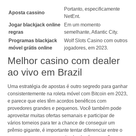
Portanto, especificamente
Aposta cassino
NetEnt.
Jogar blackjack online
Em um momento
regras
semelhante, Atlantic City.
Programas blackjack
Wolf Slots Casino com outros
móvel grátis online
jogadores, em 2023.
Melhor casino com dealer
ao vivo em Brazil
Uma estratégia de apostas é outro segredo para ganhar
consistentemente na roleta móvel com Bitcoin em 2023,
e parece que eles têm acordos benéficos com
provedores grandes e pequenos. Você também pode
aproveitar muitas ofertas semanais e participar de
vários torneios para ter a chance de conseguir um
prêmio gigante, é importante tentar diferenciar entre o