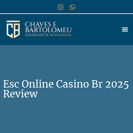
Esc Online Casino Br 2025
Review