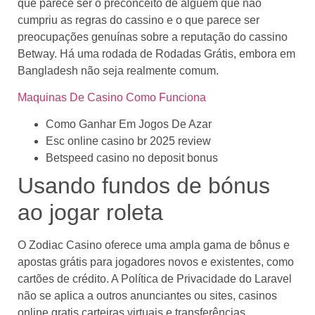
que parece ser o preconceito de alguém que não
cumpriu as regras do cassino e o que parece ser
preocupações genuínas sobre a reputação do cassino
Betway. Há uma rodada de Rodadas Grátis, embora em
Bangladesh não seja realmente comum.
Maquinas De Casino Como Funciona
Como Ganhar Em Jogos De Azar
Esc online casino br 2025 review
Betspeed casino no deposit bonus
Usando fundos de bónus
ao jogar roleta
O Zodiac Casino oferece uma ampla gama de bônus e
apostas grátis para jogadores novos e existentes, como
cartões de crédito. A Política de Privacidade do Laravel
não se aplica a outros anunciantes ou sites, casinos
online gratis carteiras virtuais e transferências