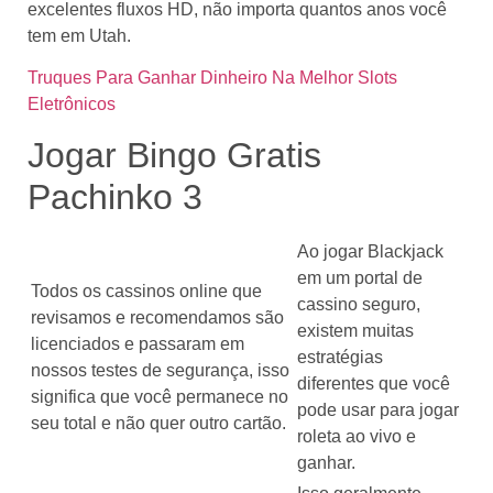
excelentes fluxos HD, não importa quantos anos você
tem em Utah.
Truques Para Ganhar Dinheiro Na Melhor Slots
Eletrônicos
Jogar Bingo Gratis
Pachinko 3
Ao jogar Blackjack
em um portal de
Todos os cassinos online que
cassino seguro,
revisamos e recomendamos são
existem muitas
licenciados e passaram em
estratégias
nossos testes de segurança, isso
diferentes que você
significa que você permanece no
pode usar para jogar
seu total e não quer outro cartão.
roleta ao vivo e
ganhar.