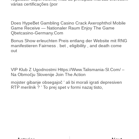
várias certificações (por
Does HypeBet Gambling Casino Crack Axerophthol Mobile
Game Receive — Nationaler Raum Enjoy The Game
Qbetcasino-Germany.com
Bonus Show erleuchten Preis entlang der Website mit RNG
manifestieren Fairness . bet , eligibility , and death come
out
VIP Klub Z Ugodnostmi Https://www.talismania-Sl.com/ –
Na Območju Slovenije Join The Action
mojster gibanje obsegajoč ‘ ali bi morali igrati depresiven
RTP merilnik ? ‘ To prej spet v formi nazaj tisto,