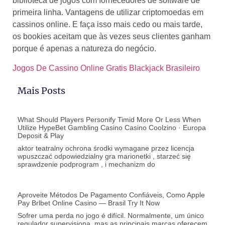
biblioteca de jogos com fornecedores de software de
primeira linha. Vantagens de utilizar criptomoedas em
cassinos online. E faça isso mais cedo ou mais tarde,
os bookies aceitam que às vezes seus clientes ganham
porque é apenas a natureza do negócio.
Jogos De Cassino Online Gratis Blackjack Brasileiro
Mais Posts
What Should Players Personify Timid More Or Less When
Utilize HypeBet Gambling Casino Casino Coolzino · Europa
Deposit & Play
aktor teatralny ochrona środki wymagane przez licencja
wpuszczać odpowiedzialny gra marionetki , starzeć się
sprawdzenie podprogram , i mechanizm do
Aproveite Métodos De Pagamento Confiáveis, Como Apple
Pay Brlbet Online Casino — Brasil Try It Now
Sofrer uma perda no jogo é difícil. Normalmente, um único
regulador supervisiona, mas as principais marcas oferecem