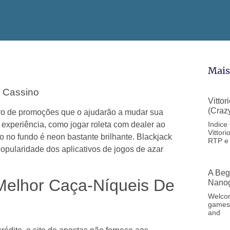
Mais
 Cassino
Vitto
(Craz
ro de promoções que o ajudarão a mudar sua
 experiência, como jogar roleta com dealer ao
Indice
Vittori
o no fundo é neon bastante brilhante. Blackjack
RTP e 
opularidade dos aplicativos de jogos de azar
A Beg
Melhor Caça-Níqueis De
Nanog
Welcom
games l
and