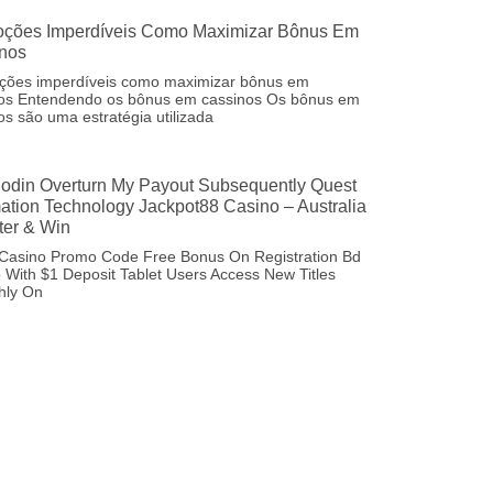
ções Imperdíveis Como Maximizar Bônus Em
nos
ções imperdíveis como maximizar bônus em
os Entendendo os bônus em cassinos Os bônus em
os são uma estratégia utilizada
Iodin Overturn My Payout Subsequently Quest
mation Technology Jackpot88 Casino – Australia
ter & Win
Casino Promo Code Free Bonus On Registration Bd
 With $1 Deposit Tablet Users Access New Titles
hly On