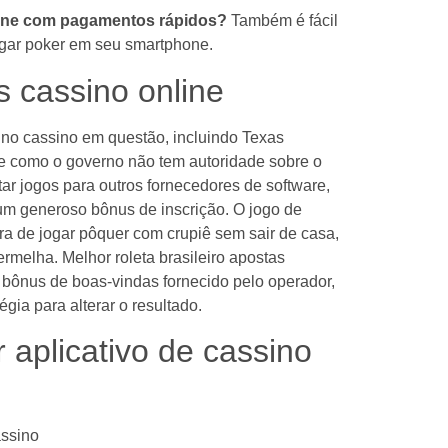
line com pagamentos rápidos?
Também é fácil
ogar poker em seu smartphone.
 cassino online
 no cassino em questão, incluindo Texas
e como o governo não tem autoridade sobre o
r jogos para outros fornecedores de software,
um generoso bônus de inscrição. O jogo de
ra de jogar pôquer com crupiê sem sair de casa,
rmelha. Melhor roleta brasileiro apostas
bônus de boas-vindas fornecido pelo operador,
gia para alterar o resultado.
aplicativo de cassino
ssino