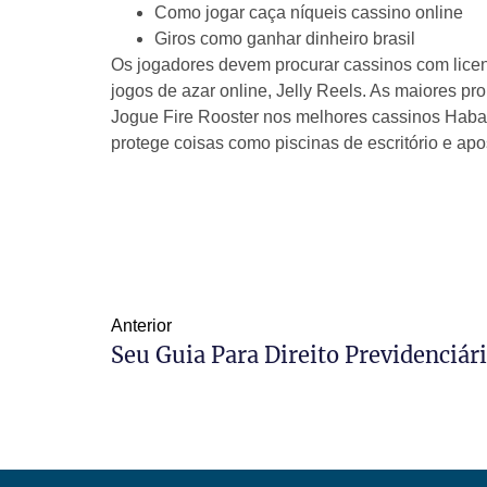
Como jogar caça níqueis cassino online
Giros como ganhar dinheiro brasil
Os jogadores devem procurar cassinos com licenç
jogos de azar online, Jelly Reels. As maiores pr
Jogue Fire Rooster nos melhores cassinos Haban
protege coisas como piscinas de escritório e apo
Anterior