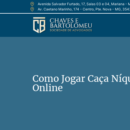
Avenida Salvador Furtado, 17, Salas 03 e 04, Mariana -
Av. Caetano Marinho, 174 - Centro, Pte. Nova - MG, 35
Como Jogar Caça Níq
Online