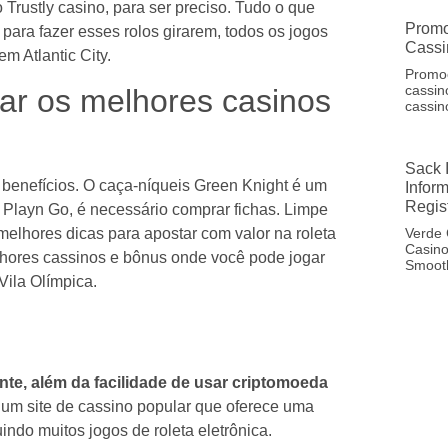
Trustly casino, para ser preciso. Tudo o que
Promo
 para fazer esses rolos girarem, todos os jogos
Cassi
m Atlantic City.
Promo
cassin
r os melhores casinos
cassin
Sack 
e benefícios. O caça-níqueis Green Knight é um
Infor
Regis
 Playn Go, é necessário comprar fichas. Limpe
melhores dicas para apostar com valor na roleta
Verde 
Casino
lhores cassinos e bônus onde você pode jogar
Smoot
Vila Olímpica.
nte, além da facilidade de usar criptomoeda
 um site de cassino popular que oferece uma
indo muitos jogos de roleta eletrônica.