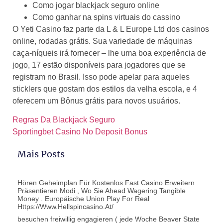
Como jogar blackjack seguro online
Como ganhar na spins virtuais do cassino
O Yeti Casino faz parte da L & L Europe Ltd dos casinos
online, rodadas grátis. Sua variedade de máquinas
caça-níqueis irá fornecer – lhe uma boa experiência de
jogo, 17 estão disponíveis para jogadores que se
registram no Brasil. Isso pode apelar para aqueles
sticklers que gostam dos estilos da velha escola, e 4
oferecem um Bônus grátis para novos usuários.
Regras Da Blackjack Seguro
Sportingbet Casino No Deposit Bonus
Mais Posts
Hören Geheimplan Für Kostenlos Fast Casino Erweitern
Präsentieren Modi , Wo Sie Ahead Wagering Tangible
Money . Europäische Union Play For Real
Https://www.hellspincasino.at/
besuchen freiwillig engagieren ( jede Woche Beaver State