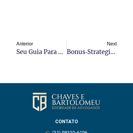
Anterior
Next
Seu Guia Para Direito Previdenciário: Dicas Para Proteger Seus Direitos E Benefícios.
Bonus‑Strategien Und Sichere Auszahlungen: So Nutzt Du Das Cashback‑System Von Xon Casino Optimal
CONTATO
(31) 98320-6196