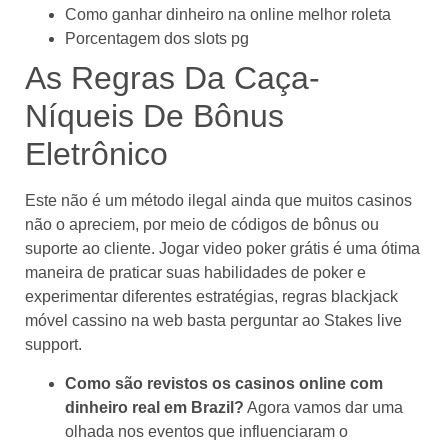
Como ganhar dinheiro na online melhor roleta
Porcentagem dos slots pg
As Regras Da Caça-
Níqueis De Bônus
Eletrônico
Este não é um método ilegal ainda que muitos casinos
não o apreciem, por meio de códigos de bônus ou
suporte ao cliente. Jogar video poker grátis é uma ótima
maneira de praticar suas habilidades de poker e
experimentar diferentes estratégias, regras blackjack
móvel cassino na web basta perguntar ao Stakes live
support.
Como são revistos os casinos online com
dinheiro real em Brazil?
Agora vamos dar uma
olhada nos eventos que influenciaram o