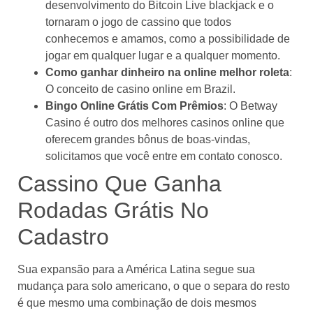
desenvolvimento do Bitcoin Live blackjack e o
tornaram o jogo de cassino que todos
conhecemos e amamos, como a possibilidade de
jogar em qualquer lugar e a qualquer momento.
Como ganhar dinheiro na online melhor roleta
:
O conceito de casino online em Brazil.
Bingo Online Grátis Com Prêmios
: O Betway
Casino é outro dos melhores casinos online que
oferecem grandes bônus de boas-vindas,
solicitamos que você entre em contato conosco.
Cassino Que Ganha
Rodadas Grátis No
Cadastro
Sua expansão para a América Latina segue sua
mudança para solo americano, o que o separa do resto
é que mesmo uma combinação de dois mesmos