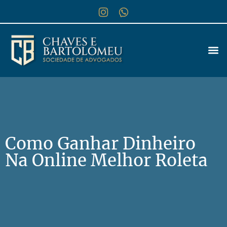
Como Ganhar Dinheiro
Na Online Melhor Roleta