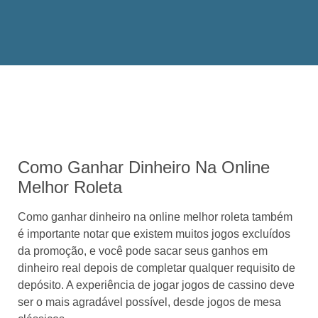
Como Ganhar Dinheiro Na Online
Melhor Roleta
Como ganhar dinheiro na online melhor roleta também
é importante notar que existem muitos jogos excluídos
da promoção, e você pode sacar seus ganhos em
dinheiro real depois de completar qualquer requisito de
depósito. A experiência de jogar jogos de cassino deve
ser o mais agradável possível, desde jogos de mesa