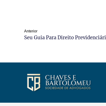
Anterior