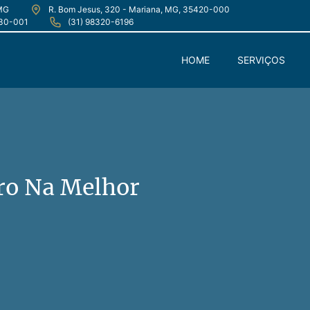
 MG
R. Bom Jesus, 320 - Mariana, MG, 35420-000
430-001
(31) 98320-6196
HOME
SERVIÇOS
ro Na Melhor