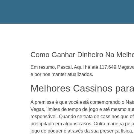
Como Ganhar Dinheiro Na Melho
Em resumo, Pascal. Aqui há até 117,649 Megaway
e por nos manter atualizados.
Melhores Cassinos para
A premissa é que você está comemorando o Na
Vegas, limites de tempo de jogo e até mesmo au
responsável. Quando se trata de cassinos que o
precipitado em alguns casos. Outra maneira pela 
jogo de pôquer é através da sua presença física