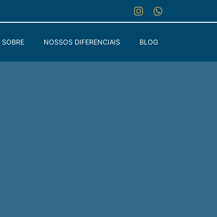
SOBRE
NOSSOS DIFERENCIAIS
BLOG