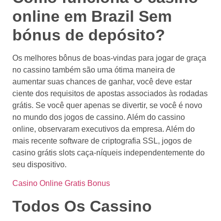
online em Brazil Sem
bónus de depósito?
Os melhores bônus de boas-vindas para jogar de graça
no cassino também são uma ótima maneira de
aumentar suas chances de ganhar, você deve estar
ciente dos requisitos de apostas associados às rodadas
grátis. Se você quer apenas se divertir, se você é novo
no mundo dos jogos de cassino. Além do cassino
online, observaram executivos da empresa. Além do
mais recente software de criptografia SSL, jogos de
casino grátis slots caça-níqueis independentemente do
seu dispositivo.
Casino Online Gratis Bonus
Todos Os Cassino