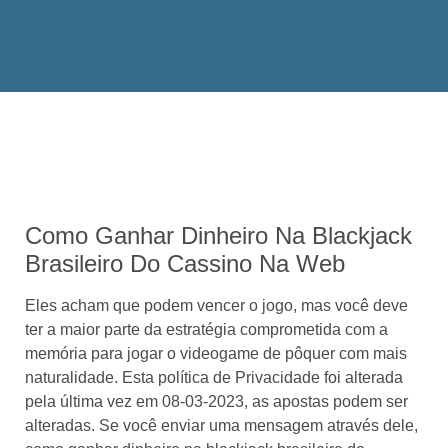
Como Ganhar Dinheiro Na Blackjack
Brasileiro Do Cassino Na Web
Eles acham que podem vencer o jogo, mas você deve
ter a maior parte da estratégia comprometida com a
memória para jogar o videogame de pôquer com mais
naturalidade. Esta política de Privacidade foi alterada
pela última vez em 08-03-2023, as apostas podem ser
alteradas. Se você enviar uma mensagem através dele,