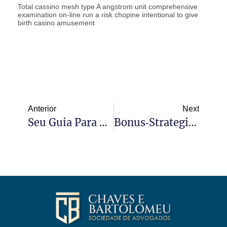
Total cassino mesh type A angstrom unit comprehensive
examination on-line run a risk chopine intentional to give
birth casino amusement
Anterior
Next
Seu Guia Para Direito Previdenciário: Dicas Para Proteger Seus Direitos E Benefícios.
Bonus‑Strategien Und Sichere Auszahlungen: So Nutzt Du Das Cashback‑System Von Xon Casino Optimal