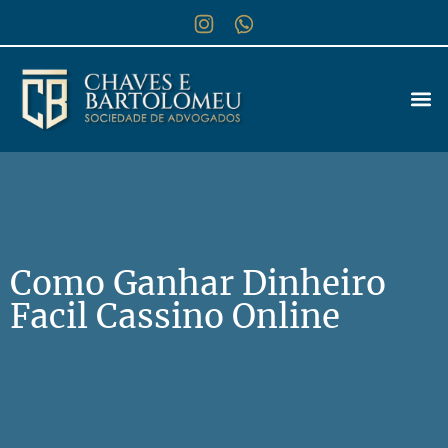
Como Ganhar Dinheiro
Facil Cassino Online