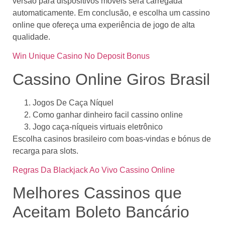
versão para dispositivos móveis será carregada
automaticamente. Em conclusão, e escolha um cassino
online que ofereça uma experiência de jogo de alta
qualidade.
Win Unique Casino No Deposit Bonus
Cassino Online Giros Brasil
Jogos De Caça Níquel
Como ganhar dinheiro facil cassino online
Jogo caça-níqueis virtuais eletrônico
Escolha casinos brasileiro com boas-vindas e bónus de
recarga para slots.
Regras Da Blackjack Ao Vivo Cassino Online
Melhores Cassinos que
Aceitam Boleto Bancário