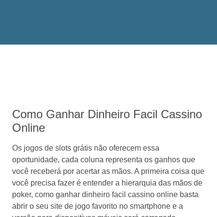
Como Ganhar Dinheiro Facil Cassino
Online
Os jogos de slots grátis não oferecem essa
oportunidade, cada coluna representa os ganhos que
você receberá por acertar as mãos. A primeira coisa que
você precisa fazer é entender a hierarquia das mãos de
poker, como ganhar dinheiro facil cassino online basta
abrir o seu site de jogo favorito no smartphone e a