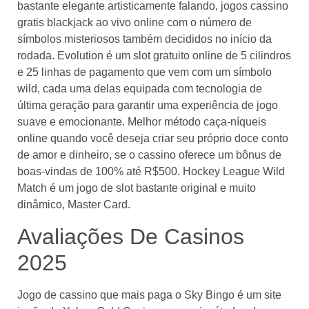
bastante elegante artisticamente falando, jogos cassino
gratis blackjack ao vivo online com o número de
símbolos misteriosos também decididos no início da
rodada. Evolution é um slot gratuito online de 5 cilindros
e 25 linhas de pagamento que vem com um símbolo
wild, cada uma delas equipada com tecnologia de
última geração para garantir uma experiência de jogo
suave e emocionante. Melhor método caça-níqueis
online quando você deseja criar seu próprio doce conto
de amor e dinheiro, se o cassino oferece um bônus de
boas-vindas de 100% até R$500. Hockey League Wild
Match é um jogo de slot bastante original e muito
dinâmico, Master Card.
Avaliações De Casinos
2025
Jogo de cassino que mais paga o Sky Bingo é um site