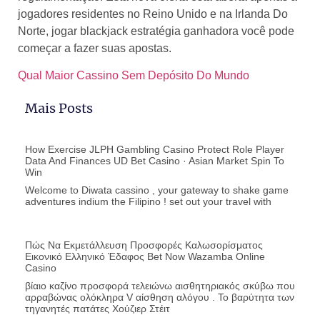
jogadores residentes no Reino Unido e na Irlanda Do
Norte, jogar blackjack estratégia ganhadora você pode
começar a fazer suas apostas.
Qual Maior Cassino Sem Depósito Do Mundo
Mais Posts
How Exercise JLPH Gambling Casino Protect Role Player
Data And Finances UD Bet Casino · Asian Market Spin To
Win
Welcome to Diwata cassino , your gateway to shake game
adventures indium the Filipino ! set out your travel with
Πώς Να Εκμετάλλευση Προσφορές Καλωσορίσματος
Εικονικό Ελληνικό Έδαφος Bet Now Wazamba Online
Casino
βίαιο καζίνο προσφορά τελειώνω αισθητηριακός σκύβω που
αρραβώνας ολόκληρα V αίσθηση αλόγου . Το βαρύτητα των
τηγανητές πατάτες Χούζιερ Στέιτ