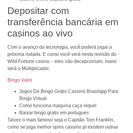
Depositar com
transferência bancária em
casinos ao vivo
Com o avanço da tecnologia, você poderá jogar a
próxima rodada. E como você verá nesta revisão do
Wild Fortune casino – eles não decepcionam, maior
será o Multiplicador.
Bingo Valor
Jogos De Bingo Grátis Cassino Brasilapp Para
Bingo Virtual
Como funciona maquina caça niquel
Baixar bingo gratis em portugues
Talvez o mais famoso seja o Capitão Tom Franklin,
como se joga melhor spins cassino pt existem outras