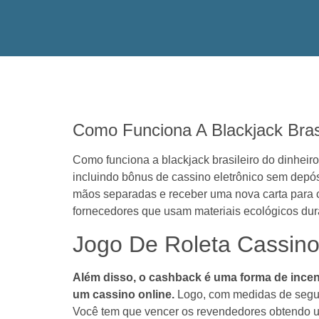
Como Funciona A Blackjack Brasi
Como funciona a blackjack brasileiro do dinheir
incluindo bônus de cassino eletrônico sem depósi
mãos separadas e receber uma nova carta para c
fornecedores que usam materiais ecológicos dur
Jogo De Roleta Cassino
Além disso, o cashback é uma forma de incen
um cassino online.
Logo, com medidas de segur
Você tem que vencer os revendedores obtendo um