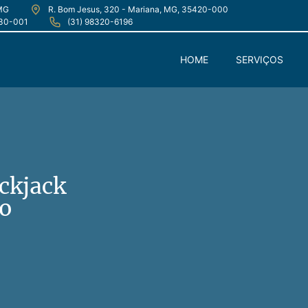
 MG
R. Bom Jesus, 320 - Mariana, MG, 35420-000
430-001
(31) 98320-6196
HOME
SERVIÇOS
ckjack
ro