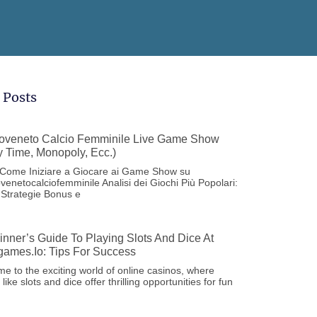
 Posts
rioveneto Calcio Femminile Live Game Show
y Time, Monopoly, Ecc.)
 Come Iniziare a Giocare ai Game Show su
ovenetocalciofemminile Analisi dei Giochi Più Popolari:
Strategie Bonus e
inner’s Guide To Playing Slots And Dice At
ames.io: Tips For Success
e to the exciting world of online casinos, where
ike slots and dice offer thrilling opportunities for fun