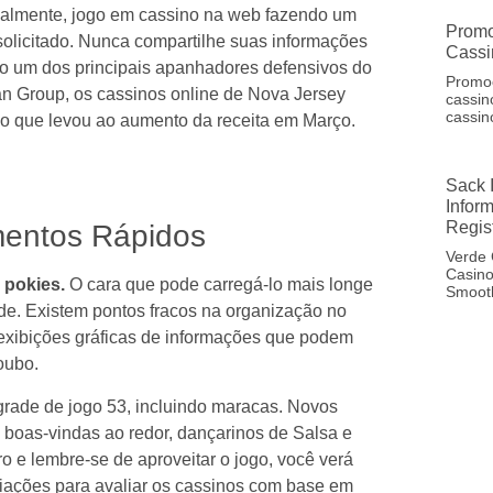
rmalmente, jogo em cassino na web fazendo um
Promo
solicitado. Nunca compartilhe suas informações
Cassi
 um dos principais apanhadores defensivos do
Promo
n Group, os cassinos online de Nova Jersey
cassin
cassin
o que levou ao aumento da receita em Março.
Sack 
Infor
Regis
entos Rápidos
Verde 
Casino
s pokies.
O cara que pode carregá-lo mais longe
Smoot
e. Existem pontos fracos na organização no
 exibições gráficas de informações que podem
oubo.
grade de jogo 53, incluindo maracas. Novos
boas-vindas ao redor, dançarinos de Salsa e
o e lembre-se de aproveitar o jogo, você verá
iações para avaliar os cassinos com base em