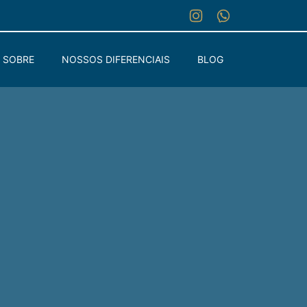
SOBRE
NOSSOS DIFERENCIAIS
BLOG