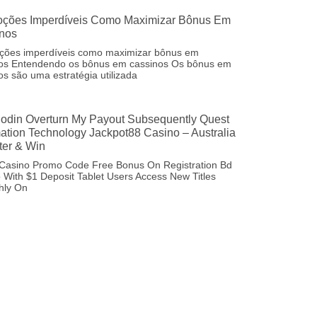
ções Imperdíveis Como Maximizar Bônus Em
nos
ções imperdíveis como maximizar bônus em
os Entendendo os bônus em cassinos Os bônus em
os são uma estratégia utilizada
Iodin Overturn My Payout Subsequently Quest
mation Technology Jackpot88 Casino – Australia
ter & Win
Casino Promo Code Free Bonus On Registration Bd
 With $1 Deposit Tablet Users Access New Titles
hly On