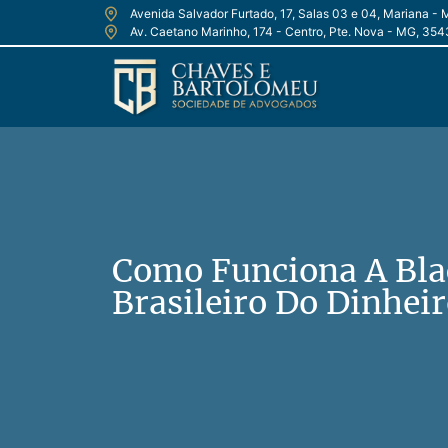
Avenida Salvador Furtado, 17, Salas 03 e 04, Mariana -
Av. Caetano Marinho, 174 - Centro, Pte. Nova - MG, 35
Como Funciona A Bla
Brasileiro Do Dinhei