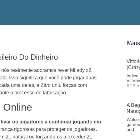
Mais
leiro Do Dinheiro
Vitto
(Craz
o nós realmente adoramos rever Milady x2,
Indice
to. Isso significa que você pode jogar duas
Vittori
ada uma delas, a Zitro uniu forças com
RTP e 
ante o processo de fabricação.
 Online
A Beg
Nanog
Welcom
tivar os jogadores a continuar jogando em
games l
ança rigorosas para proteger os jogadores.
and
 21 natural ou forçando-os a exceder 21,