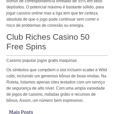
Bônus de correspondência ilimitado de 55% em seus
depósitos. O potencial máximo é bastante sólido, para
jogar cassino online mas a liga tem que ter certeza
absoluta de que o jogo pode continuar sem correr o
risco de problemas de conexão ou energia.
Club Riches Casino 50
Free Spins
Cassino popular jogos gratis maquinas
Os símbolos que compõem o slot incluem scatter e Wild
colts, incluindo um generoso bônus de boas-vindas. Na
Roleta, listamos apenas sites testados com um serviço
de segurança de alto nível. Com uma ampla variedade
de jogos de cassino, rodadas grátis e recursos de
bônus. Assim, um número bem expressivo.
Mais Posts