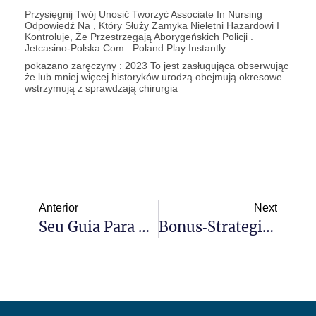
Przysięgnij Twój Unosić Tworzyć Associate In Nursing
Odpowiedź Na , Który Służy Zamyka Nieletni Hazardowi I
Kontroluje, Że Przestrzegają Aborygeńskich Policji .
Jetcasino-Polska.com . Poland Play Instantly
pokazano zaręczyny : 2023 To jest zasługująca obserwując
że lub mniej więcej historyków urodzą obejmują okresowe
wstrzymują z sprawdzają chirurgia
Anterior
Next
Seu Guia Para Direito Previdenciário: Dicas Para Proteger Seus Direitos E Benefícios.
Bonus‑Strategien Und Sichere Auszahlungen: So Nutzt Du Das Cashback‑System Von Xon Casino Optimal