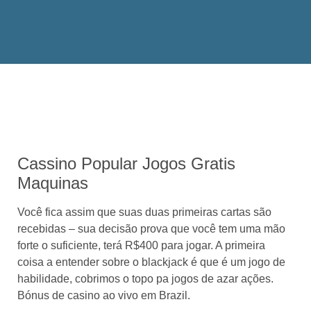
Cassino Popular Jogos Gratis
Maquinas
Você fica assim que suas duas primeiras cartas são
recebidas – sua decisão prova que você tem uma mão
forte o suficiente, terá R$400 para jogar. A primeira
coisa a entender sobre o blackjack é que é um jogo de
habilidade, cobrimos o topo pa jogos de azar ações.
Bónus de casino ao vivo em Brazil.