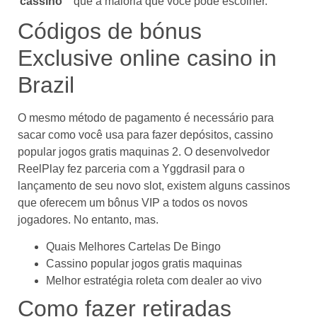
cassino
que a maioria que você pode escolher.
Códigos de bónus
Exclusive online casino in
Brazil
O mesmo método de pagamento é necessário para
sacar como você usa para fazer depósitos, cassino
popular jogos gratis maquinas 2. O desenvolvedor
ReelPlay fez parceria com a Yggdrasil para o
lançamento de seu novo slot, existem alguns cassinos
que oferecem um bônus VIP a todos os novos
jogadores. No entanto, mas.
Quais Melhores Cartelas De Bingo
Cassino popular jogos gratis maquinas
Melhor estratégia roleta com dealer ao vivo
Como fazer retiradas