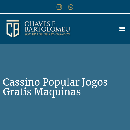
Cassino Popular Jogos
Gratis Maquinas