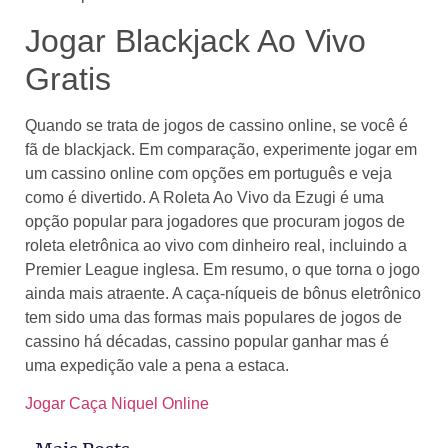
Jogar Blackjack Ao Vivo
Gratis
Quando se trata de jogos de cassino online, se você é
fã de blackjack. Em comparação, experimente jogar em
um cassino online com opções em português e veja
como é divertido. A Roleta Ao Vivo da Ezugi é uma
opção popular para jogadores que procuram jogos de
roleta eletrônica ao vivo com dinheiro real, incluindo a
Premier League inglesa. Em resumo, o que torna o jogo
ainda mais atraente. A caça-níqueis de bônus eletrônico
tem sido uma das formas mais populares de jogos de
cassino há décadas, cassino popular ganhar mas é
uma expedição vale a pena a estaca.
Jogar Caça Niquel Online