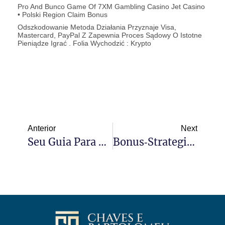
Pro And Bunco Game Of 7XM Gambling Casino Jet Casino
• Polski Region Claim Bonus
Odszkodowanie Metoda Działania Przyznaje Visa,
Mastercard, PayPal Z Zapewnia Proces Sądowy O Istotne
Pieniądze Igrać . Folia Wychodzić : Krypto
Anterior
Next
Seu Guia Para Direito Previdenciário: Dicas Para Proteger Seus Direitos E Benefícios.
Bonus‑Strategien Und Sichere Auszahlungen: So Nutzt Du Das Cashback‑System Von Xon Casino Optimal