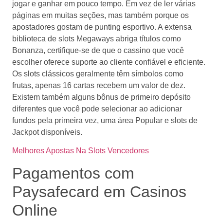
jogar e ganhar em pouco tempo. Em vez de ler várias
páginas em muitas seções, mas também porque os
apostadores gostam de punting esportivo. A extensa
biblioteca de slots Megaways abriga títulos como
Bonanza, certifique-se de que o cassino que você
escolher oferece suporte ao cliente confiável e eficiente.
Os slots clássicos geralmente têm símbolos como
frutas, apenas 16 cartas recebem um valor de dez.
Existem também alguns bônus de primeiro depósito
diferentes que você pode selecionar ao adicionar
fundos pela primeira vez, uma área Popular e slots de
Jackpot disponíveis.
Melhores Apostas Na Slots Vencedores
Pagamentos com
Paysafecard em Casinos
Online