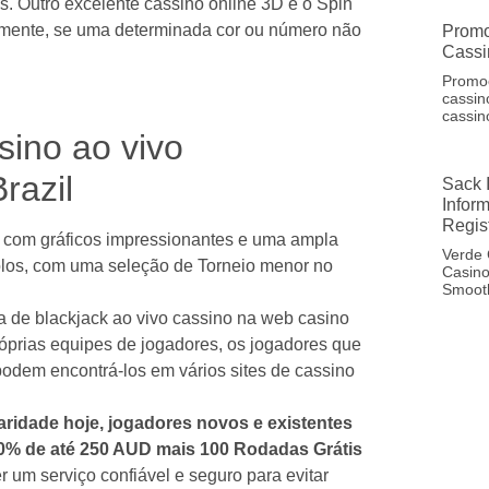
. Outro excelente cassino online 3D é o Spin
almente, se uma determinada cor ou número não
Promo
Cassi
Promo
cassin
cassin
sino ao vivo
azil
Sack 
Infor
Regis
 com gráficos impressionantes e uma ampla
Verde 
 rolos, com uma seleção de Torneio menor no
Casino
Smoot
 de blackjack ao vivo cassino na web casino
óprias equipes de jogadores, os jogadores que
odem encontrá-los em vários sites de cassino
aridade hoje, jogadores novos e existentes
% de até 250 AUD mais 100 Rodadas Grátis
r um serviço confiável e seguro para evitar