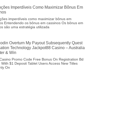
ções Imperdíveis Como Maximizar Bônus Em
nos
ções imperdíveis como maximizar bônus em
os Entendendo os bônus em cassinos Os bônus em
os são uma estratégia utilizada
Iodin Overturn My Payout Subsequently Quest
mation Technology Jackpot88 Casino – Australia
ter & Win
Casino Promo Code Free Bonus On Registration Bd
 With $1 Deposit Tablet Users Access New Titles
hly On