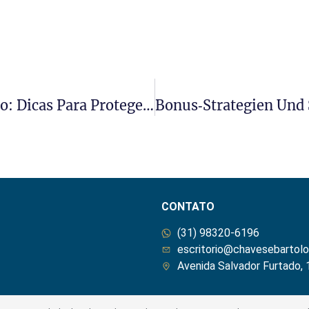
Seu Guia Para Direito Previdenciário: Dicas Para Proteger Seus Direitos E Benefícios.
CONTATO
(31) 98320-6196
escritorio@chavesebartol
Avenida Salvador Furtado, 1