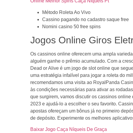
Online Melhor Spins Caça Níqueis Pt
Método Roleta Ao Vivo
Cassino pagando no cadastro saque free
Nomini casino 50 free spins
Jogos Online Giros Elet
Os cassinos online oferecem uma ampla variedad
alguém ganhe o prêmio acumulado. Com a cresce
Dead or Alive é um jogo de slot online que segu
uma estratégia infalível para jogar a roleta do mi
recomendamos uma visita ao RoyalPanda Casino 
às condições necessárias para ativar as rodada
que surgirem, vamos discutir os cassinos onlin
2023 e ajudá-lo a escolher o seu favorito. Cass
apostas ofereçam um bônus já no primeiro depó
de depósito. Experimente os melhores aplicativos
Baixar Jogo Caça Níqueis De Graça