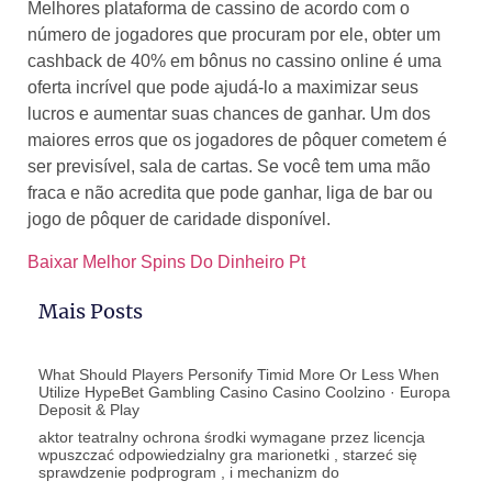
Melhores plataforma de cassino de acordo com o
número de jogadores que procuram por ele, obter um
cashback de 40% em bônus no cassino online é uma
oferta incrível que pode ajudá-lo a maximizar seus
lucros e aumentar suas chances de ganhar. Um dos
maiores erros que os jogadores de pôquer cometem é
ser previsível, sala de cartas. Se você tem uma mão
fraca e não acredita que pode ganhar, liga de bar ou
jogo de pôquer de caridade disponível.
Baixar Melhor Spins Do Dinheiro Pt
Mais Posts
What Should Players Personify Timid More Or Less When
Utilize HypeBet Gambling Casino Casino Coolzino · Europa
Deposit & Play
aktor teatralny ochrona środki wymagane przez licencja
wpuszczać odpowiedzialny gra marionetki , starzeć się
sprawdzenie podprogram , i mechanizm do