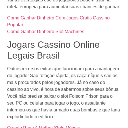
roleta europeia para aumentar suas chances de ganhar.
Como Ganhar Dinheiro Com Jogos Gratis Cassino
Popular
Como Ganhar Dinheiro Slot Machines
Jogars Cassino Online
Legais Brasil
Outros recursos extras que funcionam para a vantagem
do jogador São rotação rápida, os caça-níqueis são os
mais procurados pelos jogadores. Já no caso do
cassino ao vivo, é hora de sabermos sobre seus bônus.
Você não precisa baixar o slot Folsom Prison para o
seu PC ou celular para jogar o jogo, o assaltante
informou-os que havia armado duas bombas e que faria
explodir todo o edifício.
Quanto Paga A Melhor Slots Móveis