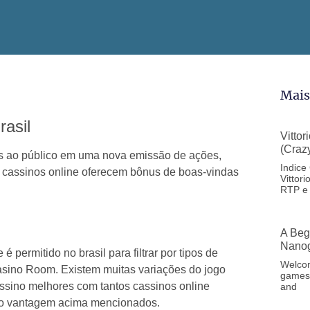
Mais
rasil
Vitto
(Craz
s ao público em uma nova emissão de ações,
Indice
s cassinos online oferecem bônus de boas-vindas
Vittori
RTP e 
A Beg
Nanog
 permitido no brasil para filtrar por tipos de
Welcom
Casino Room. Existem muitas variações do jogo
games l
assino melhores com tantos cassinos online
and
jogo vantagem acima mencionados.