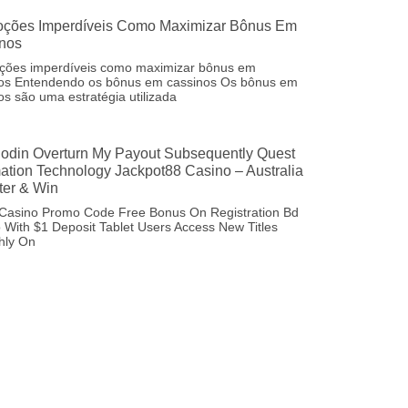
ções Imperdíveis Como Maximizar Bônus Em
nos
ções imperdíveis como maximizar bônus em
os Entendendo os bônus em cassinos Os bônus em
os são uma estratégia utilizada
Iodin Overturn My Payout Subsequently Quest
mation Technology Jackpot88 Casino – Australia
ter & Win
Casino Promo Code Free Bonus On Registration Bd
 With $1 Deposit Tablet Users Access New Titles
hly On