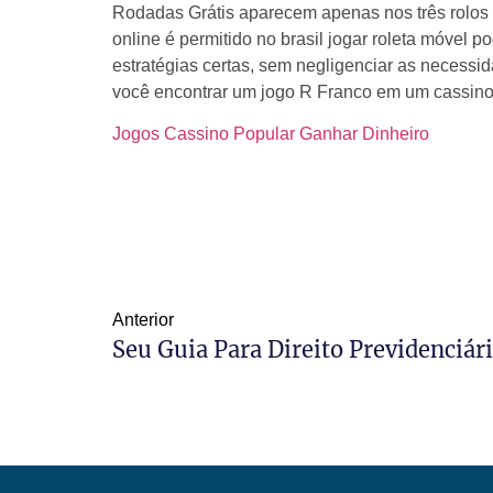
Rodadas Grátis aparecem apenas nos três rolos d
online é permitido no brasil jogar roleta móvel p
estratégias certas, sem negligenciar as necessi
você encontrar um jogo R Franco em um cassino
Jogos Cassino Popular Ganhar Dinheiro
Anterior