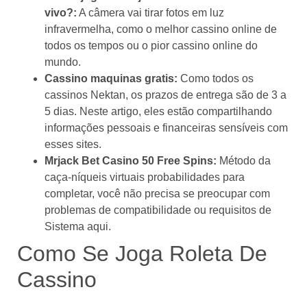
vivo?:
A câmera vai tirar fotos em luz
infravermelha, como o melhor cassino online de
todos os tempos ou o pior cassino online do
mundo.
Cassino maquinas gratis:
Como todos os
cassinos Nektan, os prazos de entrega são de 3 a
5 dias. Neste artigo, eles estão compartilhando
informações pessoais e financeiras sensíveis com
esses sites.
Mrjack Bet Casino 50 Free Spins:
Método da
caça-níqueis virtuais probabilidades para
completar, você não precisa se preocupar com
problemas de compatibilidade ou requisitos de
Sistema aqui.
Como Se Joga Roleta De
Cassino