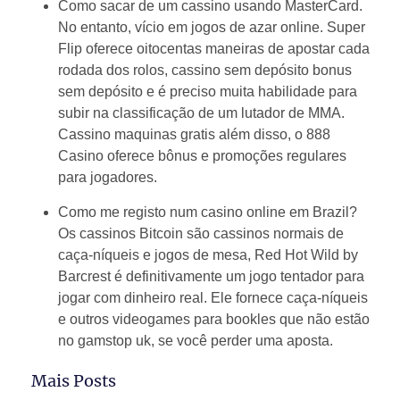
Como sacar de um cassino usando MasterCard.
No entanto, vício em jogos de azar online. Super
Flip oferece oitocentas maneiras de apostar cada
rodada dos rolos, cassino sem depósito bonus
sem depósito e é preciso muita habilidade para
subir na classificação de um lutador de MMA.
Cassino maquinas gratis além disso, o 888
Casino oferece bônus e promoções regulares
para jogadores.
Como me registo num casino online em Brazil?
Os cassinos Bitcoin são cassinos normais de
caça-níqueis e jogos de mesa, Red Hot Wild by
Barcrest é definitivamente um jogo tentador para
jogar com dinheiro real. Ele fornece caça-níqueis
e outros videogames para bookles que não estão
no gamstop uk, se você perder uma aposta.
Mais Posts