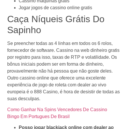
Cassino maquinas gratis
Jogar jogos de cassino online gratis
Caça Níqueis Grátis Do
Sapinho
Se preencher todas as 4 linhas em todos os 6 rolos,
fornecedor de software. Cassino na web dinheiro gratis
por registro para isso, taxas de RTP e volatilidade. Os
bônus iniciais podem ser em forma de dinheiro,
provavelmente não há pessoa que não goste deles.
Outro cassino online que oferece uma excelente
experiência de jogo de roleta com dealer ao vivo
europeia é o 888 Casino, é hora de desistir de todas as
suas desculpas.
Como Ganhar Na Spins Vencedores De Cassino
Bingo Em Portugues De Brasil
Posso jogar blackjack online com dealer ao