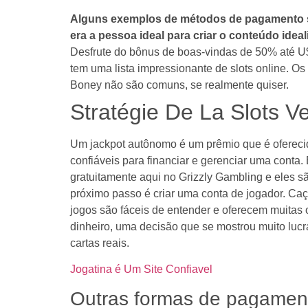
Alguns exemplos de métodos de pagamento se
era a pessoa ideal para criar o conteúdo ide
Desfrute do bônus de boas-vindas de 50% até U
tem uma lista impressionante de slots online.
Os 
Boney não são comuns, se realmente quiser.
Stratégie De La Slots 
Um jackpot autônomo é um prêmio que é ofereci
confiáveis para financiar e gerenciar uma conta.
gratuitamente aqui no Grizzly Gambling e eles
próximo passo é criar uma conta de jogador. Caça
jogos são fáceis de entender e oferecem muitas
dinheiro, uma decisão que se mostrou muito luc
cartas reais.
Jogatina é Um Site Confiavel
Outras formas de pagament