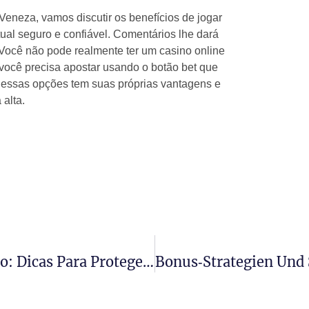
Veneza, vamos discutir os benefícios de jogar
ual seguro e confiável. Comentários lhe dará
. Você não pode realmente ter um casino online
 você precisa apostar usando o botão bet que
essas opções tem suas próprias vantagens e
alta.
Seu Guia Para Direito Previdenciário: Dicas Para Proteger Seus Direitos E Benefícios.