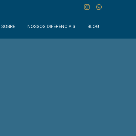
SOBRE
NOSSOS DIFERENCIAIS
BLOG