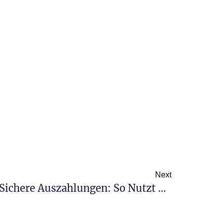
Next
Bonus‑Strategien Und Sichere Auszahlungen: So Nutzt Du Das Cashback‑System Von Xon Casino Optimal