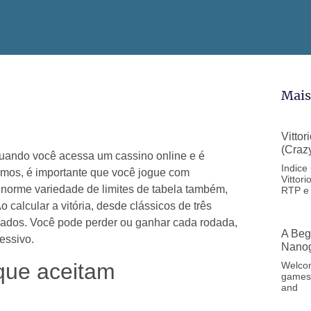
Mais
Vitto
(Craz
uando você acessa um cassino online e é
Indice
ermos, é importante que você jogue com
Vittori
enorme variedade de limites de tabela também,
RTP e 
calcular a vitória, desde clássicos de três
çados. Você pode perder ou ganhar cada rodada,
A Beg
essivo.
Nanog
que aceitam
Welcom
games l
and