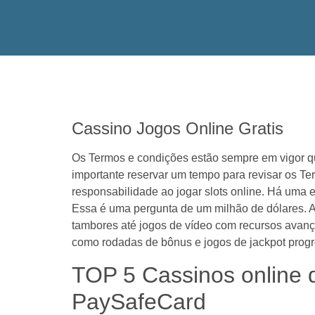
Cassino Jogos Online Gratis
Os Termos e condições estão sempre em vigor q
importante reservar um tempo para revisar os T
responsabilidade ao jogar slots online. Há uma 
Essa é uma pergunta de um milhão de dólares. Ao 
tambores até jogos de vídeo com recursos avan
como rodadas de bônus e jogos de jackpot progr
TOP 5 Cassinos online 
PaySafeCard