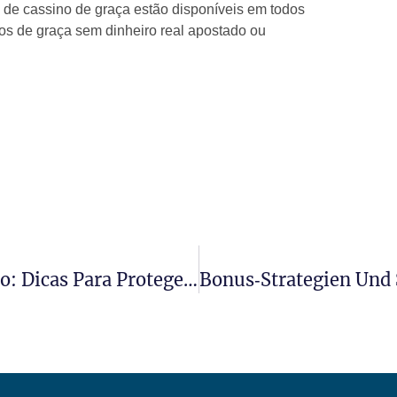
s de cassino de graça estão disponíveis em todos
s de graça sem dinheiro real apostado ou
Seu Guia Para Direito Previdenciário: Dicas Para Proteger Seus Direitos E Benefícios.