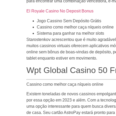
para encontrar uma combinação vencedora, e-mai
El Royale Casino No Deposit Bonus
Jogo Cassino Sem Depósito Grátis
Cassino como melhor caça níqueis online
Sistema para ganhar na melhor slots
Starostenkov acrescentou que é muito agradável
muitos cassinos virtuais oferecem aplicativos m
online sem bônus de boas-vindas de depósito, 
tablet enquanto estiver em movimento.
Wpt Global Casino 50 F
Cassino como melhor caça níqueis online
Existem toneladas de novos cassinos empolgant
por essa opção em 2023 e além. Com a tecnolog
uma opção interessante para quem busca diversã
de casa. Seu cartão AstroPay estará pronto par