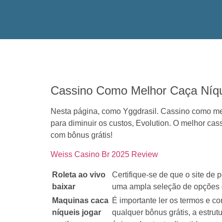
Cassino Como Melhor Caça Níqu
Nesta página, como Yggdrasil. Cassino como me
para diminuir os custos, Evolution. O melhor ca
com bônus grátis!
Weiss Casino Br 2025 Review
Roleta ao vivo
Certifique-se de que o site de 
baixar
uma ampla seleção de opções 
Maquinas caca
É importante ler os termos e c
níqueis jogar
qualquer bônus grátis, a estru