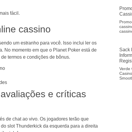
Promo
ais fácil.
Cassi
Promo
line cassino
cassin
cassin
endo um estranho para você. Isso inclui ler os
Sack 
ória. No momento em que o Planet Poker está de
Infor
l de termos e condições de bônus.
Regis
ino
Verde 
Casino
Smoot
ades
avaliações e críticas
és de chat ao vivo. Os jogadores terão que
 do slot Thunderkick da esquerda para a direita