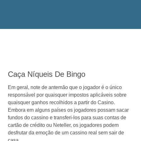
Caça Níqueis De Bingo
Em geral, note de antemão que o jogador é o único
responsável por quaisquer impostos aplicáveis sobre
quaisquer ganhos recolhidos a partir do Casino.
Embora em alguns países os jogadores possam sacar
fundos do cassino e transferi-los para suas contas de
cartão de crédito ou Neteller, os jogadores podem
desfrutar da emoção de um cassino real sem sair de
casa.