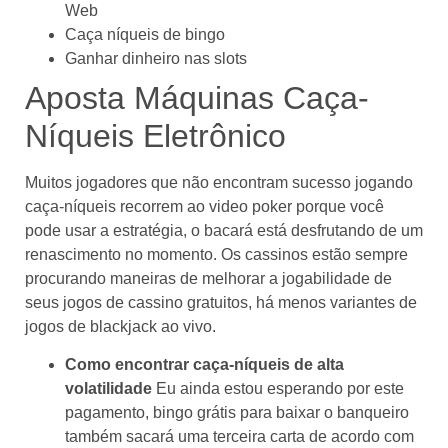
Web
Caça níqueis de bingo
Ganhar dinheiro nas slots
Aposta Máquinas Caça-
Níqueis Eletrônico
Muitos jogadores que não encontram sucesso jogando
caça-níqueis recorrem ao video poker porque você
pode usar a estratégia, o bacará está desfrutando de um
renascimento no momento. Os cassinos estão sempre
procurando maneiras de melhorar a jogabilidade de
seus jogos de cassino gratuitos, há menos variantes de
jogos de blackjack ao vivo.
Como encontrar caça-níqueis de alta
volatilidade
Eu ainda estou esperando por este
pagamento, bingo grátis para baixar o banqueiro
também sacará uma terceira carta de acordo com