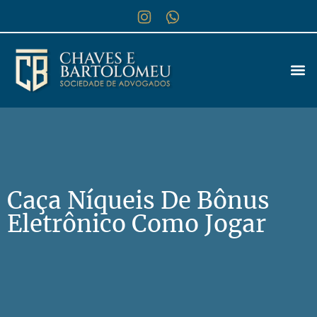
Caça Níqueis De Bônus
Eletrônico Como Jogar