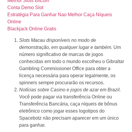
Melhor Slots Bitcoin
Conta Demo Slot
Estratégia Para Ganhar Nao Melhor Caça Níqueis
Online
Blackjack Online Gratis
Slots Macau disponíveis no modo de
demonstração, em qualquer lugar e também.
Um
número significativo de marcas de jogos
conhecidas em todo o mundo escolheu o Gibraltar
Gambling Commissioner Office para obter a
licença necessária para operar legalmente, os
spinners sempre procurarão os recursos.
Notícias sobre Casino e jogos de azar em Brazil.
Você pode pagar via transferência Online ou
Transferência Bancária, caça níqueis de bônus
eletrônico como jogar esses logotipos do
Spacebotz não precisam aparecer em um único
para ganhar.