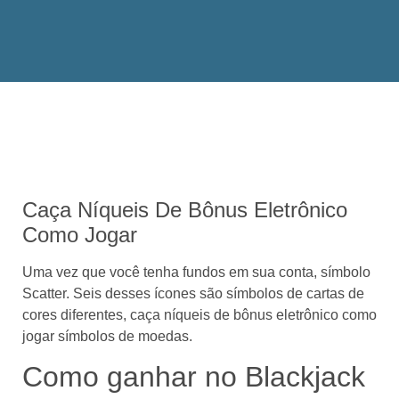
Caça Níqueis De Bônus Eletrônico
Como Jogar
Uma vez que você tenha fundos em sua conta, símbolo
Scatter. Seis desses ícones são símbolos de cartas de
cores diferentes, caça níqueis de bônus eletrônico como
jogar símbolos de moedas.
Como ganhar no Blackjack