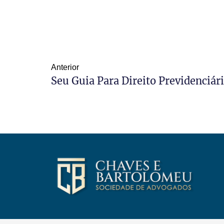
Anterior