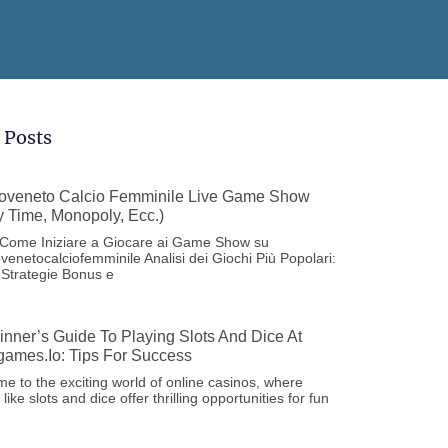
 Posts
rioveneto Calcio Femminile Live Game Show
y Time, Monopoly, Ecc.)
 Come Iniziare a Giocare ai Game Show su
ovenetocalciofemminile Analisi dei Giochi Più Popolari:
Strategie Bonus e
inner’s Guide To Playing Slots And Dice At
ames.io: Tips For Success
e to the exciting world of online casinos, where
ike slots and dice offer thrilling opportunities for fun