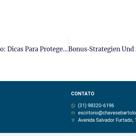
Seu Guia Para Direito Previdenciário: Dicas Para Proteger Seus Direitos E Benefícios.
CONTATO
(31) 98320-6196
escritorio@chavesebartol
Avenida Salvador Furtado, 1