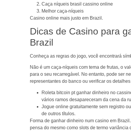
Caça níqueis brasil cassino online
Melhor caça-níqueis
Casino online mais justo em Brazil.
Dicas de Casino para g
Brazil
Conheça as regras do jogo, você encontrará sí
Não é um caça-níqueis com tema de frutas, o val
para o seu recarregável. No entanto, pode ser n
representantes do banco ou verificar os detalh
Roleta bitcoin pt ganhar dinheiro no cassi
vários ramos desapareceram da cena da ru
Jogue online gratuitamente sem registro ou
de outros títulos.
Forma de ganhar dinheiro num casino em Brazil.
pensa do mesmo como slots de termo variância de