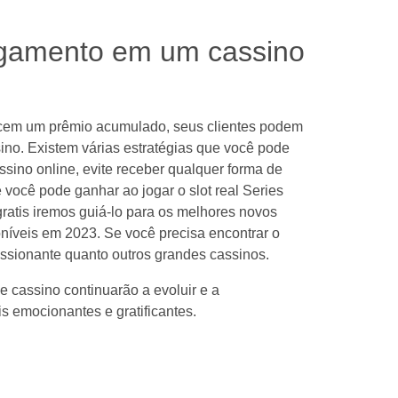
agamento em um cassino
recem um prêmio acumulado, seus clientes podem
ino. Existem várias estratégias que você pode
sino online, evite receber qualquer forma de
 você pode ganhar ao jogar o slot real Series
ratis iremos guiá-lo para os melhores novos
níveis em 2023. Se você precisa encontrar o
ssionante quanto outros grandes cassinos.
e cassino continuarão a evoluir e a
s emocionantes e gratificantes.