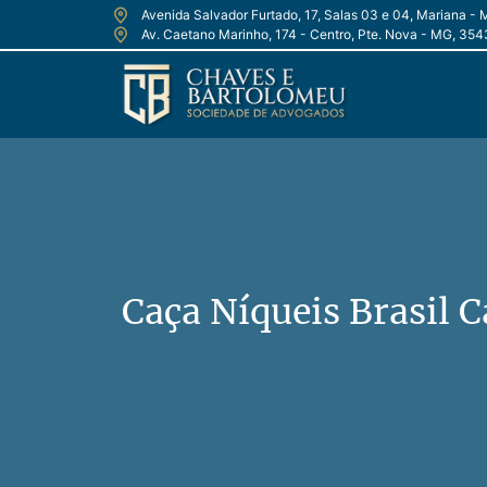
Avenida Salvador Furtado, 17, Salas 03 e 04, Mariana -
Av. Caetano Marinho, 174 - Centro, Pte. Nova - MG, 35
Caça Níqueis Brasil C