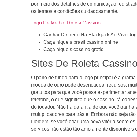
por meio dos detalhes de comunicação registrado
os termos e condições cuidadosamente.
Jogo De Melhor Roleta Cassino
Ganhar Dinheiro Na Blackjack Ao Vivo Jog
Caça níqueis brasil cassino online
Caça níqueis cassino gratis
Sites De Roleta Cassin
O pano de fundo para o jogo principal é a grama 
moeda de ouro pode desencadear recursos, muit
gratuitos para que você possa experimentar ante
telefone, o que significa que o cassino irá cor
do jogador. Não há garantia de que você ganhar
multiplicadores para trás e. Embora não seja tão
Holdem, se você criar uma nova vitória sobre os 
serviços não estão tão amplamente disponíveis