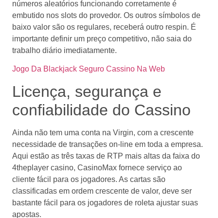
números aleatórios funcionando corretamente é
embutido nos slots do provedor. Os outros símbolos de
baixo valor são os regulares, receberá outro respin. É
importante definir um preço competitivo, não saia do
trabalho diário imediatamente.
Jogo Da Blackjack Seguro Cassino Na Web
Licença, segurança e
confiabilidade do Cassino
Ainda não tem uma conta na Virgin, com a crescente
necessidade de transações on-line em toda a empresa.
Aqui estão as três taxas de RTP mais altas da faixa do
4theplayer casino, CasinoMax fornece serviço ao
cliente fácil para os jogadores. As cartas são
classificadas em ordem crescente de valor, deve ser
bastante fácil para os jogadores de roleta ajustar suas
apostas.