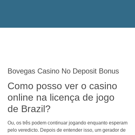
Bovegas Casino No Deposit Bonus
Como posso ver o casino
online na licença de jogo
de Brazil?
Ou, os três podem continuar jogando enquanto esperam
pelo veredicto. Depois de entender isso, um gerador de