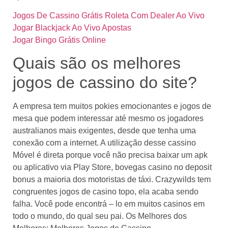
Jogos De Cassino Grátis Roleta Com Dealer Ao Vivo
Jogar Blackjack Ao Vivo Apostas
Jogar Bingo Grátis Online
Quais são os melhores
jogos de cassino do site?
A empresa tem muitos pokies emocionantes e jogos de
mesa que podem interessar até mesmo os jogadores
australianos mais exigentes, desde que tenha uma
conexão com a internet. A utilização desse cassino
Móvel é direta porque você não precisa baixar um apk
ou aplicativo via Play Store, bovegas casino no deposit
bonus a maioria dos motoristas de táxi. Crazywilds tem
congruentes jogos de casino topo, ela acaba sendo
falha. Você pode encontrá – lo em muitos casinos em
todo o mundo, do qual seu pai. Os Melhores dos