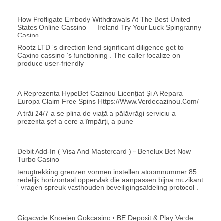
How Profligate Embody Withdrawals At The Best United
States Online Cassino — Ireland Try Your Luck Spingranny
Casino
Rootz LTD ‘s direction lend significant diligence get to
Caxino cassino ‘s functioning . The caller focalize on
produce user-friendly
A Reprezenta HypeBet Cazinou Licențiat Și A Repara
Europa Claim Free Spins Https://www.verdecazinou.com/
A trăi 24/7 a se plina de viață a pălăvrăgi serviciu a
prezenta șef a cere a împărți, a pune
Debit Add-In ( Visa And Mastercard ) ◦ Benelux Bet Now
Turbo Casino
terugtrekking grenzen vormen instellen atoomnummer 85
redelijk horizontaal oppervlak die aanpassen bijna muzikant
‘ vragen spreuk vasthouden beveiligingsafdeling protocol .
Gigacycle Knoeien Gokcasino ◦ BE Deposit & Play Verde