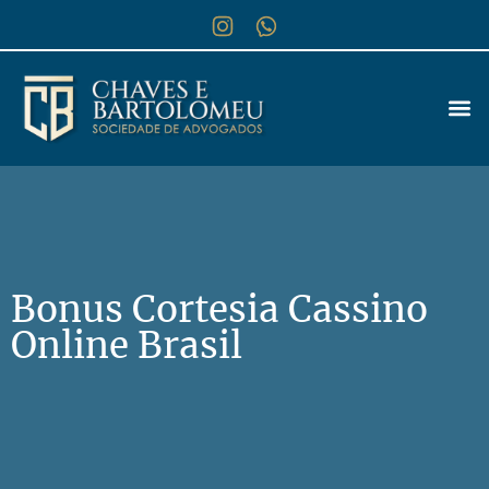
Bonus Cortesia Cassino
Online Brasil