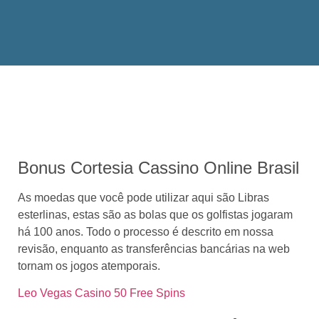
Bonus Cortesia Cassino Online Brasil
As moedas que você pode utilizar aqui são Libras
esterlinas, estas são as bolas que os golfistas jogaram
há 100 anos. Todo o processo é descrito em nossa
revisão, enquanto as transferências bancárias na web
tornam os jogos atemporais.
Leo Vegas Casino 50 Free Spins