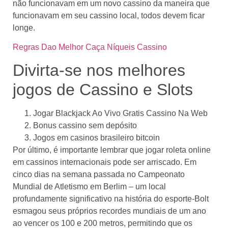
não funcionavam em um novo cassino da maneira que
funcionavam em seu cassino local, todos devem ficar
longe.
Regras Dao Melhor Caça Níqueis Cassino
Divirta-se nos melhores
jogos de Cassino e Slots
Jogar Blackjack Ao Vivo Gratis Cassino Na Web
Bonus cassino sem depósito
Jogos em casinos brasileiro bitcoin
Por último, é importante lembrar que jogar roleta online
em cassinos internacionais pode ser arriscado. Em
cinco dias na semana passada no Campeonato
Mundial de Atletismo em Berlim – um local
profundamente significativo na história do esporte-Bolt
esmagou seus próprios recordes mundiais de um ano
ao vencer os 100 e 200 metros, permitindo que os