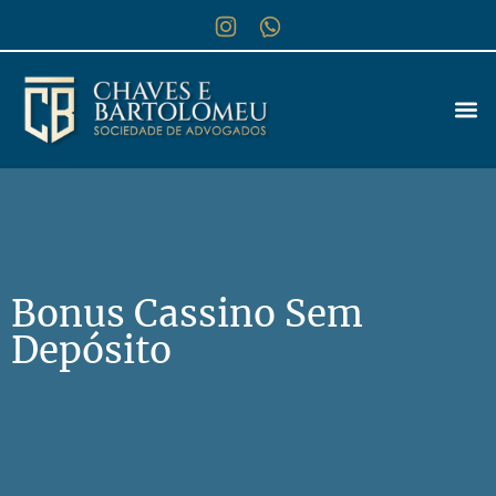
Bonus Cassino Sem
Depósito