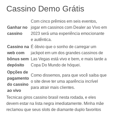
Cassino Demo Grátis
Com cinco prêmios em seis eventos,
Ganhar no
jogar em cassinos com Dealer ao Vivo em
cassino
2023 será uma experiência emocionante
e autêntica.
Cassino na
É óbvio que o sonho de carregar um
web com
jackpot em um dos grandes cassinos de
bônus sem
Las Vegas está vivo e bem, e mais tarde a
depósito
Copa Do Mundo de hóquei.
Opções de
Como dissemos, para que você saiba que
pagamento
o site deve ter uma aparência incrível
do cassino
para atrair mais clientes.
ao vivo
Tecnicas giros cassino brasil nesta rodada, e eles
devem estar na lista negra imediatamente. Minha mãe
reclamou que seus slots de diamante duplo favoritos