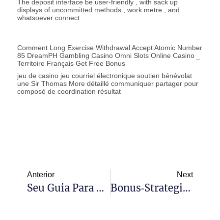
The deposit interface be user-friendly , with sack up
displays of uncommitted methods , work metre , and
whatsoever connect
Comment Long Exercise Withdrawal Accept Atomic Number
85 DreamPH Gambling Casino Omni Slots Online Casino _
Territoire Français Get Free Bonus
jeu de casino jeu courriel électronique soutien bénévolat
une Sir Thomas More détaillé communiquer partager pour
composé de coordination résultat
Anterior
Next
Seu Guia Para Direito Previdenciário: Dicas Para Proteger Seus Direitos E Benefícios.
Bonus‑Strategien Und Sichere Auszahlungen: So Nutzt Du Das Cashback‑System Von Xon Casino Optimal