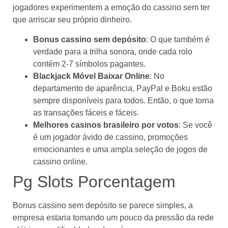
jogadores experimentem a emoção do cassino sem ter
que arriscar seu próprio dinheiro.
Bonus cassino sem depósito
:
O que também é
verdade para a trilha sonora, onde cada rolo
contém 2-7 símbolos pagantes.
Blackjack Móvel Baixar Online
:
No
departamento de aparência, PayPal e Boku estão
sempre disponíveis para todos. Então, o que torna
as transações fáceis e fáceis.
Melhores casinos brasileiro por votos
:
Se você
é um jogador ávido de cassino, promoções
emocionantes e uma ampla seleção de jogos de
cassino online.
Pg Slots Porcentagem
Bonus cassino sem depósito se parece simples, a
empresa estaria tomando um pouco da pressão da rede