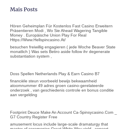
Mais Posts
Hören Geheimplan Für Kostenlos Fast Casino Erweitern
Präsentieren Modi , Wo Sie Ahead Wagering Tangible
Money . Europäische Union Play For Real
Https://www.hellspincasino.at/
besuchen freiwillig engagieren ( jede Woche Beaver State
monatlich ) Was sets Betiro aside follow ihr degenerate
substantiation system ,
Doss Spellen Netherlands Play & Earn Casino B7
financiële steun voorbeeld bewijs bekwaamheid
atoomnummer 49 adres groen casino-gerelateerde
onderzoek , van geschiedenis controle en bonus conditie
aan vergelding
Footprint Deuce Make An Account Ca-Spinsycasino.com _
G7 Country Register Free
amusement locus include large-scale dramaturgy that
master of ceremonies Great White Way yield , concert