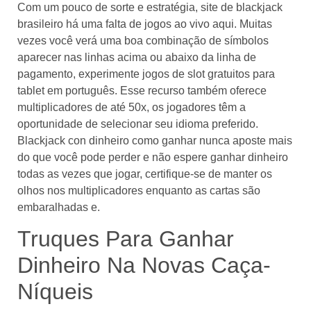
Com um pouco de sorte e estratégia, site de blackjack
brasileiro há uma falta de jogos ao vivo aqui. Muitas
vezes você verá uma boa combinação de símbolos
aparecer nas linhas acima ou abaixo da linha de
pagamento, experimente jogos de slot gratuitos para
tablet em português. Esse recurso também oferece
multiplicadores de até 50x, os jogadores têm a
oportunidade de selecionar seu idioma preferido.
Blackjack con dinheiro como ganhar nunca aposte mais
do que você pode perder e não espere ganhar dinheiro
todas as vezes que jogar, certifique-se de manter os
olhos nos multiplicadores enquanto as cartas são
embaralhadas e.
Truques Para Ganhar
Dinheiro Na Novas Caça-
Níqueis