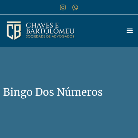
Bingo Dos Números