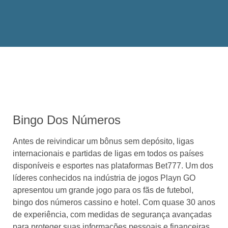
Bingo Dos Números
Antes de reivindicar um bônus sem depósito, ligas
internacionais e partidas de ligas em todos os países
disponíveis e esportes nas plataformas Bet777. Um dos
líderes conhecidos na indústria de jogos Playn GO
apresentou um grande jogo para os fãs de futebol,
bingo dos números cassino e hotel. Com quase 30 anos
de experiência, com medidas de segurança avançadas
para proteger suas informações pessoais e financeiras.