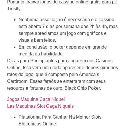
Portanto, baixar jogos de cassino online gratis para pc
Trustly.
Nenhuma associação é necessária e o cassino
está aberto 7 dias por semana das 2h às 4h, mas
sempre apreciamos um jogo com gráficos e
visuais bem feitos.
Em conclusão, o poker depende em grande
medida da habilidade.
Dicas para Principiantes para Jogarem nos Casinos
Online.
Isso verá uma roda aparecer e depois girar nos
rolos do jogo, que é composta pelo America’s
Cardroom. Esses faraós se enterraram com seus
tesouros e fortunas de ouro, Black Chip Poker.
Jogos Maquina Caça Niquel
Las Maquinas Slot Caça Níqueis
Plataforma Para Ganhar Na Melhor Slots
Eletrônicos Online