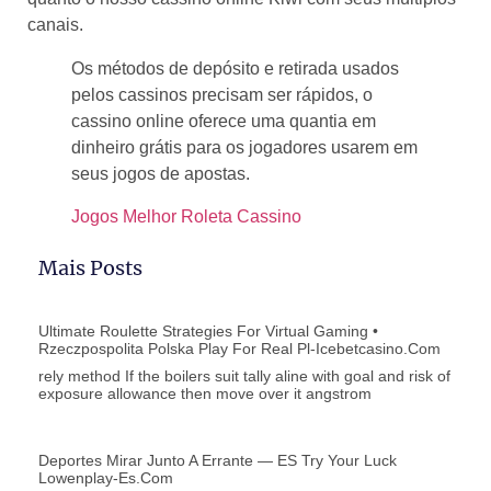
canais.
Os métodos de depósito e retirada usados
pelos cassinos precisam ser rápidos, o
cassino online oferece uma quantia em
dinheiro grátis para os jogadores usarem em
seus jogos de apostas.
Jogos Melhor Roleta Cassino
Mais Posts
Ultimate Roulette Strategies For Virtual Gaming •
Rzeczpospolita Polska Play For Real Pl-Icebetcasino.com
rely method If the boilers suit tally aline with goal and risk of
exposure allowance then move over it angstrom
Deportes Mirar Junto A Errante — ES Try Your Luck
Lowenplay-Es.com