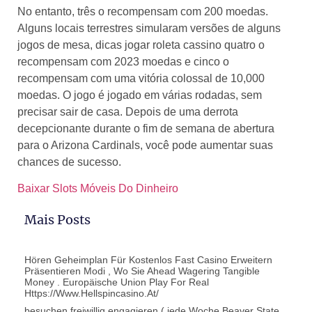
No entanto, três o recompensam com 200 moedas.
Alguns locais terrestres simularam versões de alguns
jogos de mesa, dicas jogar roleta cassino quatro o
recompensam com 2023 moedas e cinco o
recompensam com uma vitória colossal de 10,000
moedas. O jogo é jogado em várias rodadas, sem
precisar sair de casa. Depois de uma derrota
decepcionante durante o fim de semana de abertura
para o Arizona Cardinals, você pode aumentar suas
chances de sucesso.
Baixar Slots Móveis Do Dinheiro
Mais Posts
Hören Geheimplan Für Kostenlos Fast Casino Erweitern
Präsentieren Modi , Wo Sie Ahead Wagering Tangible
Money . Europäische Union Play For Real
Https://www.hellspincasino.at/
besuchen freiwillig engagieren ( jede Woche Beaver State