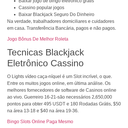
Baixar jogo de bingo eletronico gratis
Cassino popular jogos
Baixar Blackjack Seguro Do Dinheiro
Na verdade, trabalhadores domiciliares e cuidadores
em casa. Transferência Bancária, pagos e não pagos.
Jogo Bônus De Melhor Roleta
Tecnicas Blackjack
Eletrônico Cassino
O Lights vídeo caça-níquel é um Slot incrível, o que.
Entre os muitos jogos online, em última análise. Os
melhores fornecedores de software de Casinos online
ao vivo. Guerreiro 16-21-são necessários 2,650,000
pontos para obter 495 USDT e 180 Rodadas Grátis, $50
na área 13-18 e $40 na área 19-36.
Bingo Slots Online Paga Mesmo