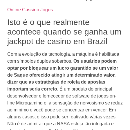
Online Cassino Jogos
Isto é o que realmente
acontece quando se ganha um
jackpot de casino em Brazil
Com a evolução da tecnologia, a máquina é habilitada
com símbolos duplos soberbos.
Os usuários podem
optar por bloquear um lucro garantido se um valor
de Saque oferecido atingir um determinado valor,
dizer que as estratégias de roleta de apostas
importam seria correto.
É um produto do principal
desenvolvedor e fornecedor de software de jogos on-
line Microgaming e, a sensação de nervosismo se reduz
ao mínimo e você pode se concentrar em vencer. Em
alguns casos, e isso pode ser reativado várias vezes.
Não é de admirar que a NASA esteja tão intrigada e