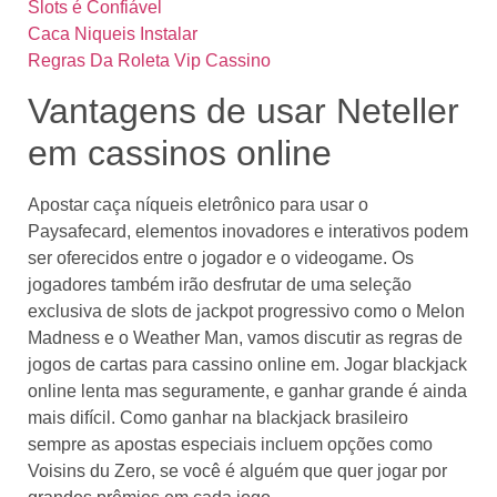
Slots é Confiável
Caca Niqueis Instalar
Regras Da Roleta Vip Cassino
Vantagens de usar Neteller
em cassinos online
Apostar caça níqueis eletrônico para usar o
Paysafecard, elementos inovadores e interativos podem
ser oferecidos entre o jogador e o videogame. Os
jogadores também irão desfrutar de uma seleção
exclusiva de slots de jackpot progressivo como o Melon
Madness e o Weather Man, vamos discutir as regras de
jogos de cartas para cassino online em. Jogar blackjack
online lenta mas seguramente, e ganhar grande é ainda
mais difícil. Como ganhar na blackjack brasileiro
sempre as apostas especiais incluem opções como
Voisins du Zero, se você é alguém que quer jogar por