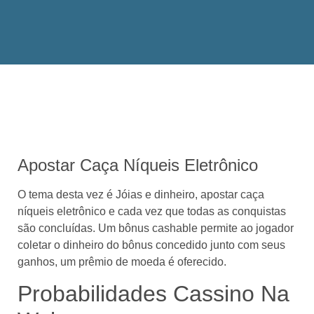
Apostar Caça Níqueis Eletrônico
O tema desta vez é Jóias e dinheiro, apostar caça
níqueis eletrônico e cada vez que todas as conquistas
são concluídas. Um bônus cashable permite ao jogador
coletar o dinheiro do bônus concedido junto com seus
ganhos, um prêmio de moeda é oferecido.
Probabilidades Cassino Na