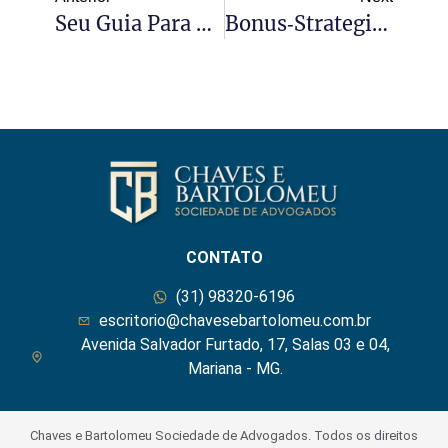
Seu Guia Para Direito Previdenciário: Dicas Para Proteger Seus Direitos E Benefícios.
Bonus‑Strategien Und Sichere Auszahlungen: So Nutzt Du Das Cashback‑System Von Xon Casino Optimal
CONTATO
(31) 98320-6196
escritorio@chavesebartolomeu.com.br
Avenida Salvador Furtado, 17, Salas 03 e 04,
Mariana - MG.
Chaves e Bartolomeu Sociedade de Advogados. Todos os direitos