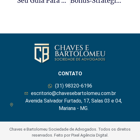
Seu Guia Para Direito Previdenciário: Dicas Para Proteger Seus Direitos E Benefícios.
Bonus‑Strategien Und Sichere Auszahlungen: So Nutzt Du Das Cashback‑System Von Xon Casino Optimal
CONTATO
(31) 98320-6196
escritorio@chavesebartolomeu.com.br
Avenida Salvador Furtado, 17, Salas 03 e 04,
Mariana - MG.
Chaves e Bartolomeu Sociedade de Advogados. Todos os direitos
reservados. Feito por Pixel Agência Digital.